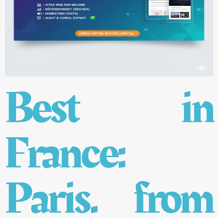
Best in
France:
Paris. from