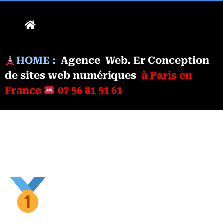
HOME :
Agence Web. Er
Conception
de sites web numériques
à Paris en
France
07 56 81 51 61
Site Web