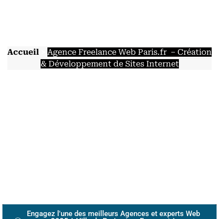
et experts Web № 1 de
la Capitale et en France
pour votre projet web
Accueil
>
Agence Freelance Web Paris.fr – Création
& Développement de Sites Internet
Découvrez notre guide détaillé de notre agence marketing
digital SEO , Web Design, Dév WebSites & Application, et
sur comment nous concevons un site web, du choix de
notre maquette gratuite, et un plan all inclusive allant de la
création sites onception à l’hebergement le référencement
au lancement et au suivi.
« Voici la
meilleure
entreprise
répertoriée, sur la base d’un timing parfait il vous faut un
chemin clair, exemples concrets et plus de 30 ans d’avis de
clients
Engagez l'une des meilleurs Agences et experts Web